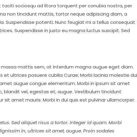
taciti sociosqu ad litora torquent per conubia nostra, per
na non tincidunt mattis, tortor neque adipiscing diam, a
ngilla. Suspendisse potenti. Nunc feugiat mi a tellus consequat
trices. Suspendisse in justo eu magna luctus suscipit. Sed
em massa mattis sem, at interdum magna augue eget diam.
 et ultrices posuere cubilia Curae; Morbi lacinia molestie dui
sit amet augue congue elementum. Morbi in ipsum sit amet
c, blandit vel, egestas et, augue. Vestibulum tincidunt
ur sit amet mauris. Morbi in dui quis est pulvinar ullamcorper.
tus. Sed aliquet risus a tortor. Integer id quam. Morbi
 dignissim in, ultrices sit amet, augue. Proin sodales