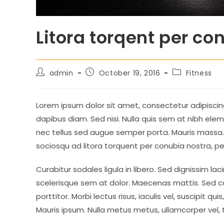
Litora torqent per co
Post
Post
Post
admin
October 19, 2016
Fitness
author:
published:
category:
Lorem ipsum dolor sit amet, consectetur adipiscing
dapibus diam. Sed nisi. Nulla quis sem at nibh ele
nec tellus sed augue semper porta. Mauris massa. V
sociosqu ad litora torquent per conubia nostra, p
Curabitur sodales ligula in libero. Sed dignissim la
scelerisque sem at dolor. Maecenas mattis. Sed con
porttitor. Morbi lectus risus, iaculis vel, suscipit qu
Mauris ipsum. Nulla metus metus, ullamcorper vel, t